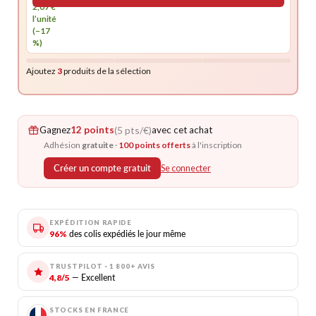
2,07 €
l’unité
(−17
%)
Ajoutez
3
produits de la sélection
Gagnez
12 points
(5 pts/€)
avec cet achat
Adhésion
gratuite
·
100 points offerts
à l'inscription
Créer un compte gratuit
Se connecter
EXPÉDITION RAPIDE
96%
des colis expédiés le jour même
TRUSTPILOT · 1 800+ AVIS
4,8/5
— Excellent
STOCKS EN FRANCE