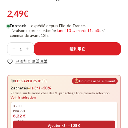
2,49€
En stock
— expédié depuis l'Île-de-France.
Livraison express estimée
lundi 10
→
mardi 11 août
si
commandé avant 12h.
我利用它
已添加到愿望清单
🌞
LES SAVEURS D'ÉTÉ
Fin dimanche à minuit
=
e
2 achetés
le 3
à −50 %
Remise sur le moins cher des 3 · panachage libre parmi la sélection
Voir la sélection
3 × CE
PRODUIT
6,22 €
7,47 €
Ajouter ×3 · −1,25 €
soit