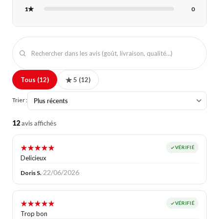
1★
0
Tous (12)
★ 5 (12)
Trier :
12
s
avis affiché
★
★
★
★
★
VÉRIFIÉ
Delicieux
22/06/2026
Doris S.
·
★
★
★
★
★
VÉRIFIÉ
Trop bon