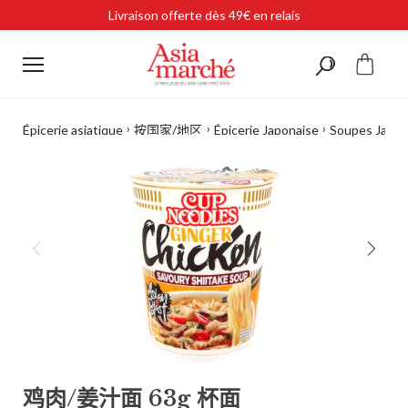
跳
2 achetés, le 3ᵉ à -50 % · Jusqu'au 9 août
至
内
容
›
›
›
Épicerie asiatique
按国家/地区
Épicerie Japonaise
Soupes Japon
鸡肉/姜汁面 63g 杯面