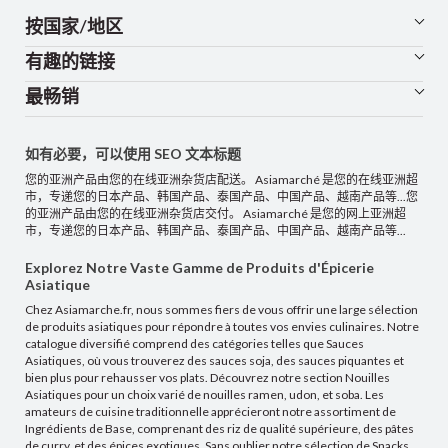
按国家/地区
有趣的链接
最畅销
如有必要，可以使用 SEO 文本标题
您的亚洲产品由您的在线亚洲杂货店配送。 Asiamarché 是您的在线亚洲超
市，专递您的日本产品、韩国产品、泰国产品、中国产品、越南产品等...您
的亚洲产品由您的在线亚洲杂货店交付。 Asiamarché 是您的网上亚洲超
市，专递您的日本产品、韩国产品、泰国产品、中国产品、越南产品等...
Explorez Notre Vaste Gamme de Produits d'Épicerie
Asiatique
Chez Asiamarche.fr, nous sommes fiers de vous offrir une large sélection
de produits asiatiques pour répondre à toutes vos envies culinaires. Notre
catalogue diversifié comprend des catégories telles que Sauces
Asiatiques, où vous trouverez des sauces soja, des sauces piquantes et
bien plus pour rehausser vos plats. Découvrez notre section Nouilles
Asiatiques pour un choix varié de nouilles ramen, udon, et soba. Les
amateurs de cuisine traditionnelle apprécieront notre assortiment de
Ingrédients de Base, comprenant des riz de qualité supérieure, des pâtes
de curry, et des épices exotiques. Sans oublier notre sélection de Snacks