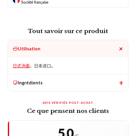
Société française
Tout savoir sur ce produit
+
Utilisation
日式汤面
，日本进口。
+
Ingrédients
ALLERGÈNES DÉTECTÉS
AVIS VÉRIFIÉS POST-ACHAT
Ce que pensent nos clients
Détection automatique parmi les 14 allergènes obligatoires.
Vérifiez toujours la liste complète en cas d'allergie sévère.
5,0